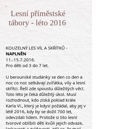
Lesní příměstské
tábory - léto 2016
KOUZELNÝ LES VÍL A SKŘÍTKŮ -
NAPLNĚN
11.-15.7.2016
.
Pro děti od 3 do 7 let.
U berounské studánky se den co den a
noc co noc setkávají zvířátka, víly a lesní
skřítci. Řeší zde spoustu důležitých věcí.
Toto léto je čeká důležitý úkol. Musí
rozhodnout, kdo získá poklad krále
Karla VI., který je kdysi požádal, aby jej v
létě 2016, kdy by se dožil 700 let,
odevzdali lidem. Protože si tito lesní
tvorové oblíbili děti kvůli jejich odvaze,
laskavosti a zvídavosti, zdá se, že mají