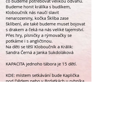
co budeme potřebovat velikou odvahu.
Budeme honit králíka s budíkem,
Kloboučník nás naučí slavit
nenarozeniny, kočka Šklíba zase
šklíbení, ale také budeme muset bojovat
s drakem a čeká na nás veliké tajemství.
Přes hry, písničky a rýmovačky se
potkáme i s angličtinou.
Na děti se těší Kloboučník a Králik:
Sandra Černá a Janka Sukdoláková
KAPACITA jednoho tábora je 15 dětí.
KDE: místem setkávání bude Kaplička
pod Dědem nebo v Brdatkách u rybníka.
Cena za týden je 1700,-Kč.
Tato cena zahrnuje každodenní
program, pomůcky, teplý zdravý oběd,
odpolední svačinu, pitný režim.
Případné cestovné (jízdenky na MHD,
vlak nebo autobus v případě výletu při