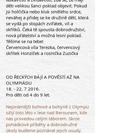
děti velikou šanci poklad objevit. Pokud
jsi holčička nebo kluk smělého srdce,
neváhej a přidej se ke družině dětí, která
se vydá po stopách zvířátek, víl a
skřítků. Čeká tě spousta dobrodružství,
nová přátelství a možná lesní poklad.
Těšíme se na tebe!
Červencová víla Terezka, červencový
skřítek Honzíček a rosnička Zuzička
OD ŘECKÝCH BÁJÍ A POVĚSTÍ AŽ NA
OLYMPIÁDU
18. - 22. 7 2016
.
Pro děti od 4 do 9 let.
Nejznámější bohové a bohyně z Olympu
ožijí toto léto v lese nad Berounem, kde
nás provedou celým táborem. Skrze
pohádkové příběhy a dobrodružné
úkoly budeme poznávat jejich osudy.