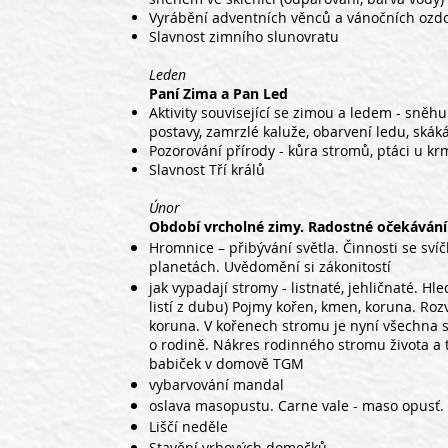
Vyrábění adventních věnců a vánočních ozd
Slavnost zimního slunovratu
Leden
Paní Zima a Pan Led
Aktivity související se zimou a ledem - sněhul
postavy, zamrzlé kaluže, obarvení ledu, skák
Pozorování přírody - kůra stromů, ptáci u kr
Slavnost Tří králů
Únor
Období vrcholné zimy. Radostné očekávání
Hromnice – přibývání světla. Činnosti se svíč
planetách. Uvědomění si zákonitostí
jak vypadají stromy - listnaté, jehličnaté. 
listí z dubu) Pojmy kořen, kmen, koruna. R
koruna. V kořenech stromu je nyní všechna s
o rodině. Nákres rodinného stromu života a
babiček v domově TGM
vybarvování mandal
oslava masopustu. Carne vale - maso opusť.
Liščí neděle
Stavění vrbových domečků