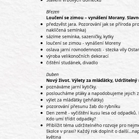
Březen
Loučení se zimou – vynášení Morany. Slavn
předzvěst jara. Pozorování jak se příroda p
naklíčená semínka)
sázíme semínka, sazeničky, kytky
loučení se zimou - vynášení Moreny
oslava jarní rovnodennosti - stezka víly Osta
výroba velikonočních dekorací
čištění studánek, divadlo
Duben
Nový život. Výlety za mláďátky, Udržitelný 
poznáváme jarní kytičky.
posloucháme ptáky a napodobujeme jejich 
výlet za mláďátky (jehňátky)
pozorování přesunu žab do rybníku
Den země - vyčištění kusu lesa od odpadků. 
Kdo umí třídit odpadky?
Přiblížit téma udržitelného rozvoje pro nejm
školce v praxi? Každý rok doplnit o další…na
květina