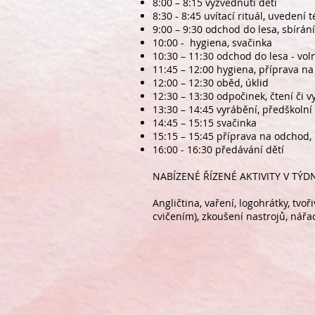
8:00 – 8:15 vyzvednutí dětí
8:30 - 8:45 uvítací rituál, uveden
9:00 – 9:30 odchod do lesa, sbírán
10:00 - hygiena, svačinka
10:30 – 11:30 odchod do lesa - voln
11:45 – 12:00 hygiena, příprava n
12:00 – 12:30 oběd, úklid
12:30 – 13:30 odpočinek, čtení či 
13:30 – 14:45 vyrábění, předškolní
14:45 – 15:15 svačinka
15:15 – 15:45 příprava na odchod,
16:00 - 16:30 předávání dětí
NABÍZENÉ ŘÍZENÉ AKTIVITY V TÝD
Angličtina, vaření, logohrátky, tv
cvičením), zkoušení nastrojů, nářadí