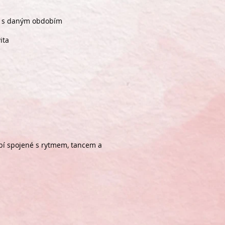
ící s daným obdobím
ita
dobí spojené s rytmem, tancem a