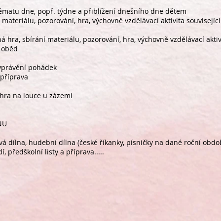
í tématu dne, popř. týdne a přiblížení dnešního dne dětem
í materiálu, pozorování, hra, výchovně vzdělávací aktivita souvisej
á hra, sbírání materiálu, pozorování, hra, výchovně vzdělávací aktiv
a oběd
vyprávění pohádek
 příprava
 hra na louce u zázemí
NU
ořivá dílna, hudební dílna (české říkanky, písničky na dané roční ob
, předškolní listy a příprava.....