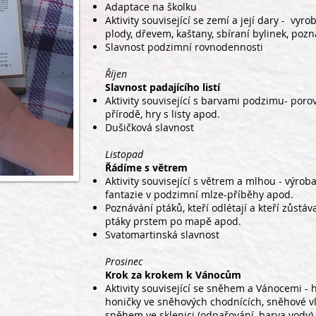
Adaptace na školku
Aktivity související se zemí a její dary - v
plody, dřevem, kaštany, sbíraní bylinek, poz
Slavnost podzimní rovnodennosti
Říjen
Slavnost padajícího listí
Aktivity související s barvami podzimu-
přírodě, hry s listy apod.
Dušičková slavnost
Listopad
Řádíme s větrem
Aktivity související s větrem a mlhou - výrob
fantazie v podzimní mlze-příběhy apod.
Poznávání ptáků, kteří odlétají a kteří zůstáv
ptáky prstem po mapě apod.
Svatomartinská slavnost
Prosinec
Krok za krokem k Vánocům
Aktivity související se sněhem a Vánocemi - 
honičky ve sněhových chodnících, sněhové v
sněhem ve sklenici (odpařování, barva vody)