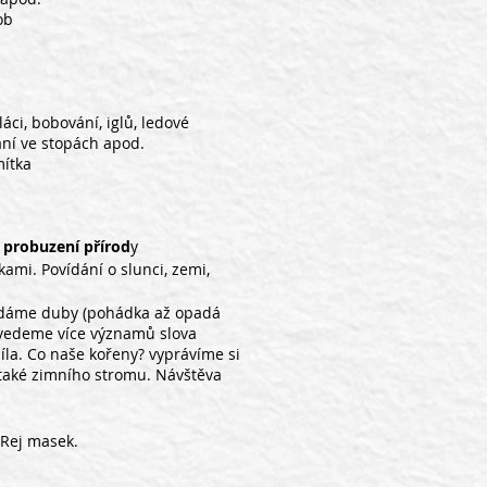
ob
áci, bobování, iglů, ledové
ání ve stopách apod.
mítka
 probuzení přírod
y
kami. Povídání o slunci, zemi,
Hledáme duby (pohádka až opadá
ozvedeme více významů slova
íla. Co naše kořeny? vyprávíme si
 také zimního stromu. Návštěva
 Rej masek.