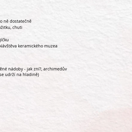
 o ně dostatečně
žitku, chuti
jíčku
. Návštěva keramického muzea
ěné nádoby - jak zní?, archimedův
se udrží na hladině)