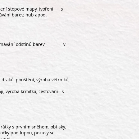
yrobení stopové mapy, tvoření s
návání barev, hub apod.
 porovnávání odstínů barev v
a draků, pouštění, výroba větrníků,
ají, výroba krmítka, cestování s
hrátky s prvním sněhem, obtisky,
ločky pod lupou, pokusy se
 apod.