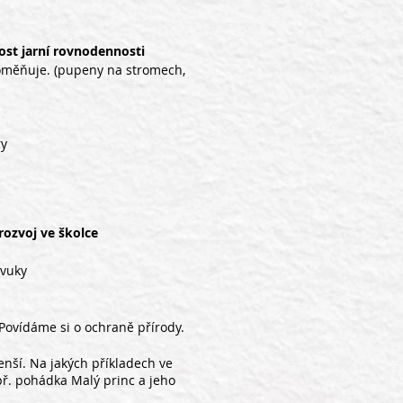
ost jarní rovnodennosti
roměňuje. (pupeny na stromech,
ry
rozvoj ve školce
zvuky
Povídáme si o ochraně přírody.
enší. Na jakých příkladech ve
př. pohádka Malý princ a jeho