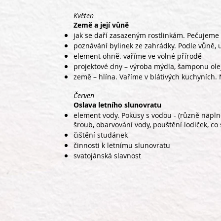
Květen
Země a její vůně
jak se daří zasazeným rostlinkám. Pečujeme
poznávání bylinek ze zahrádky. Podle vůně, u
element ohně. vaříme ve volné přírodě
projektové dny – výroba mýdla, šamponu ole
země – hlína. Vaříme v blátivých kuchyních
Červen
Oslava letního slunovratu
element vody. Pokusy s vodou - (různě napln
šroub, obarvování vody, pouštění lodiček, co 
čištění studánek
činnosti k letnímu slunovratu
svatojánská slavnost