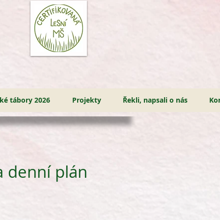
ské tábory 2026
Projekty
Řekli, napsali o nás
Ko
a denní plán