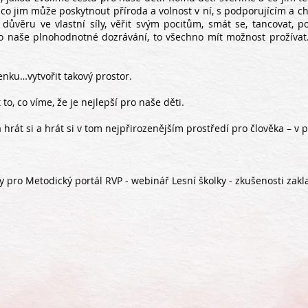
o, co jim může poskytnout příroda a volnost v ní, s podporujícím a c
důvěru ve vlastní síly, věřit svým pocitům, smát se, tancovat, po
naše plnohodnotné dozrávání, to všechno mít možnost prožívat. Ne
enku…vytvořit takový prostor.
to, co víme, že je nejlepší pro naše děti.
a hrát si a hrát si v tom nejpřirozenějším prostředí pro člověka – v p
ky pro Metodický portál RVP - webinář
Lesní školky - zkušenosti zakl