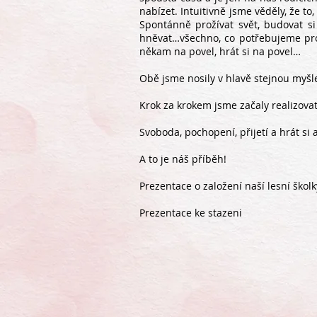
nabízet. Intuitivně jsme věděly, že t
Spontánně prožívat svět, budovat si 
hněvat…všechno, co potřebujeme pro 
někam na povel, hrát si na povel…
Obě jsme nosily v hlavě stejnou myšl
Krok za krokem jsme začaly realizovat 
Svoboda, pochopení, přijetí a hrát si 
A to je náš příběh!
Prezentace o založení naší lesní škol
Prezentace ke stazeni