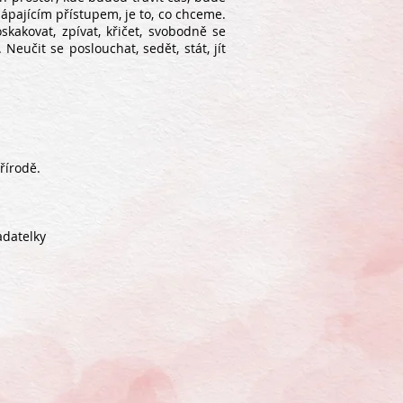
hápajícím přístupem, je to, co chceme.
skakovat, zpívat, křičet, svobodně se
učit se poslouchat, sedět, stát, jít
řírodě.
adatelky