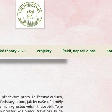
ské tábory 2026
Projekty
Řekli, napsali o nás
Ko
e především proto, že čerstvý vzduch,
představy o tom, jak by naše děti měly
nich vyrostou velcí - ti dospělí. To je
n prostor, kde budou trávit čas, bude