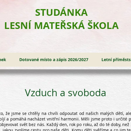
​STUDÁNKA
LESNÍ MATEŘSKÁ ŠKOLA
nek
Dotované místo a zápis 2026/2027
Letní příměst
Vzduch a svoboda
o, že jsme se chtěly na chvíli odpoutat od našich malých dětí, al
bíjí a pomáhá nacházet vnitřní harmonii. Měli jsme proto i určité 
bjevovat svět bez nás. Každý den, rok po roku, až do té doby, než z 
h, jakou zvolíme cestu pro naše děti. Komu děti svěříme a co jim te