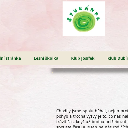
ní stránka
Lesní školka
Klub Josífek
Klub Dubí
Chodily jsme spolu běhat, nejen prot
pohyb a trocha výzvy je to, co nás na
trávit čas, když už budou potřebovat o
spousta času a je jen na nás rodičíc