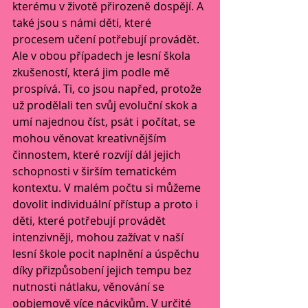
kterému v životě přirozeně dospějí. A 
také jsou s námi děti, které 
procesem učení potřebují provádět. 
Ale v obou případech je lesní škola 
zkušeností, která jim podle mě 
prospívá. Ti, co jsou napřed, protože 
už prodělali ten svůj evoluční skok a 
umí najednou číst, psát i počítat, se 
mohou věnovat kreativnějším 
činnostem, které rozvíjí dál jejich 
schopnosti v širším tematickém 
kontextu. V malém počtu si můžeme 
dovolit individuální přístup a proto i 
děti, které potřebují provádět 
intenzivněji, mohou zažívat v naší 
lesní škole pocit naplnění a úspěchu 
díky přizpůsobení jejich tempu bez 
nutnosti nátlaku, věnování se 
oobjemově více nácvikům. V určité 