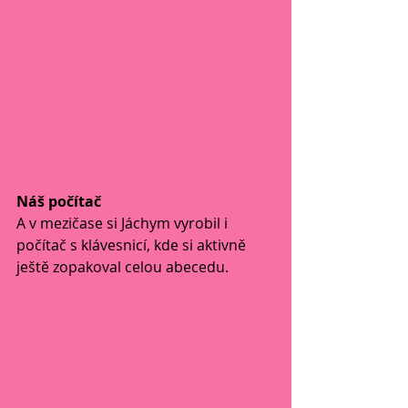
Náš počítač
A v mezičase si Jáchym vyrobil i 
počítač s klávesnicí, kde si aktivně 
ještě zopakoval celou abecedu.