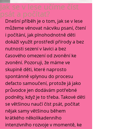
Jak se v lese učíme číst
psát a počítat?
Dnešní příběh je o tom, jak se v lese 
můžeme věnovat nácviku psaní, čtení 
i počítání, jak plnohodnotně děti 
dokáží využít prostředí přírody a bez 
nutnosti sezení v lavici a bez 
časového omezení od zvonění ke 
zvonění. Pozoruji, že máme ve 
skupině děti, které naprosto 
spontánně vplynou do procesu 
defacto samoučení, protože já jako 
průvodce jen dodávám potřebné 
podněty, když je to třeba. Takové děti 
se většinou naučí číst psát, počítat 
nějak samy většinou během 
krátkého několikadenního 
intenzivního rozvoje v momentě, ke 