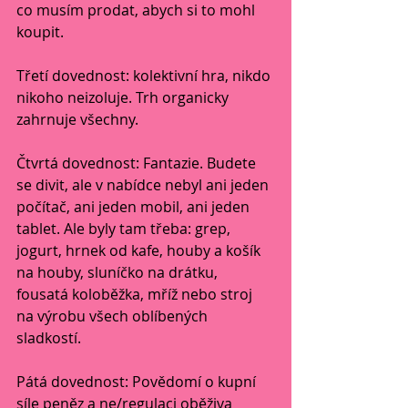
co musím prodat, abych si to mohl 
koupit.
Třetí dovednost: kolektivní hra, nikdo 
nikoho neizoluje. Trh organicky 
zahrnuje všechny.
Čtvrtá dovednost: Fantazie. Budete 
se divit, ale v nabídce nebyl ani jeden 
počítač, ani jeden mobil, ani jeden 
tablet. Ale byly tam třeba: grep, 
jogurt, hrnek od kafe, houby a košík 
na houby, sluníčko na drátku, 
fousatá koloběžka, mříž nebo stroj 
na výrobu všech oblíbených 
sladkostí.
Pátá dovednost: Povědomí o kupní 
síle peněz a ne/regulaci oběživa 