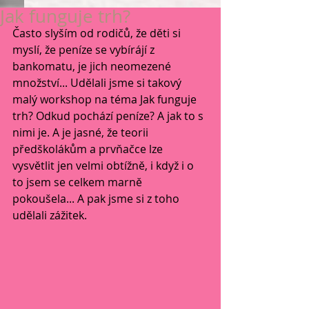
Jak funguje trh?
Často slyším od rodičů, že děti si 
myslí, že peníze se vybírájí z 
bankomatu, je jich neomezené 
množství... Udělali jsme si takový 
malý workshop na téma Jak funguje 
trh? Odkud pochází peníze? A jak to s 
nimi je. A je jasné, že teorii 
předškolákům a prvňačce lze 
vysvětlit jen velmi obtížně, i když i o 
to jsem se celkem marně 
pokoušela... A pak jsme si z toho 
udělali zážitek.